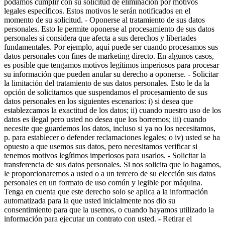
podamos cumplir con su solicitud de eliminación por motivos
legales específicos. Estos motivos le serán notificados en el
momento de su solicitud. - Oponerse al tratamiento de sus datos
personales. Esto le permite oponerse al procesamiento de sus datos
personales si considera que afecta a sus derechos y libertades
fundamentales. Por ejemplo, aquí puede ser cuando procesamos sus
datos personales con fines de marketing directo. En algunos casos,
es posible que tengamos motivos legítimos imperiosos para procesar
su información que pueden anular su derecho a oponerse. - Solicitar
la limitación del tratamiento de sus datos personales. Esto le da la
opción de solicitarnos que suspendamos el procesamiento de sus
datos personales en los siguientes escenarios: i) si desea que
establezcamos la exactitud de los datos; ii) cuando nuestro uso de los
datos es ilegal pero usted no desea que los borremos; iii) cuando
necesite que guardemos los datos, incluso si ya no los necesitamos,
p. para establecer o defender reclamaciones legales; o iv) usted se ha
opuesto a que usemos sus datos, pero necesitamos verificar si
tenemos motivos legítimos imperiosos para usarlos. - Solicitar la
transferencia de sus datos personales. Si nos solicita que lo hagamos,
le proporcionaremos a usted o a un tercero de su elección sus datos
personales en un formato de uso común y legible por máquina.
Tenga en cuenta que este derecho solo se aplica a la información
automatizada para la que usted inicialmente nos dio su
consentimiento para que la usemos, o cuando hayamos utilizado la
información para ejecutar un contrato con usted. - Retirar el